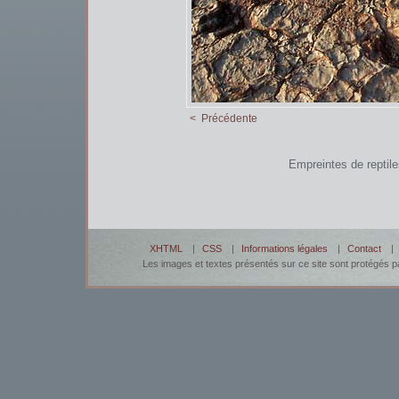
< Précédente
Empreintes de reptile
XHTML
|
CSS
|
Informations légales
|
Contact
| ©
Les images et textes présentés sur ce site sont protégés pa