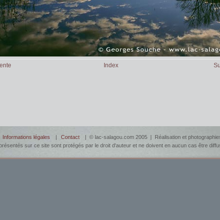
ente
Index
Su
|
Informations légales
|
Contact
| © lac-salagou.com 2005 | Réalisation et photographi
résentés sur ce site sont protégés par le droit d'auteur et ne doivent en aucun cas être diff