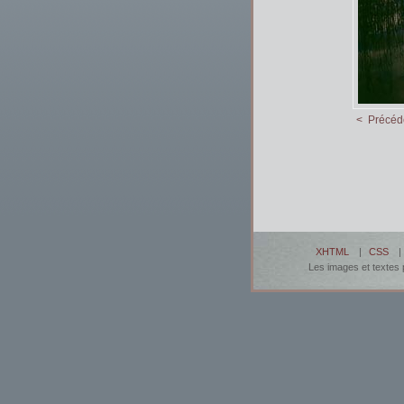
< Précéd
XHTML
|
CSS
Les images et textes p