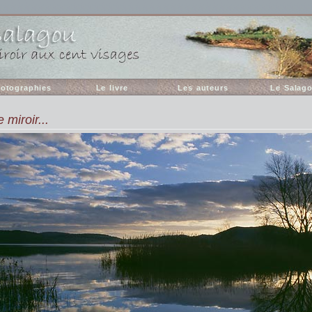
otographies
Le livre
Les auteurs
Le Salag
 miroir...