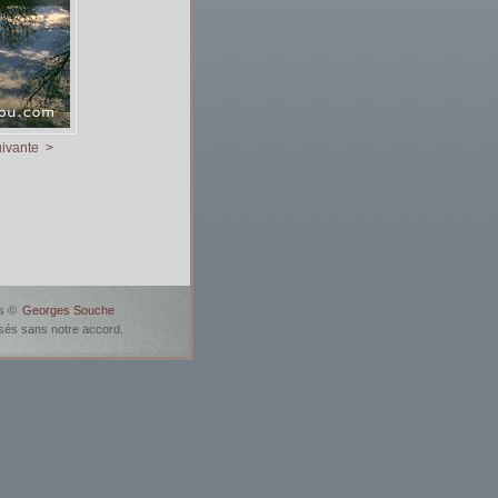
ivante >
es ©
Georges Souche
usés sans notre accord.